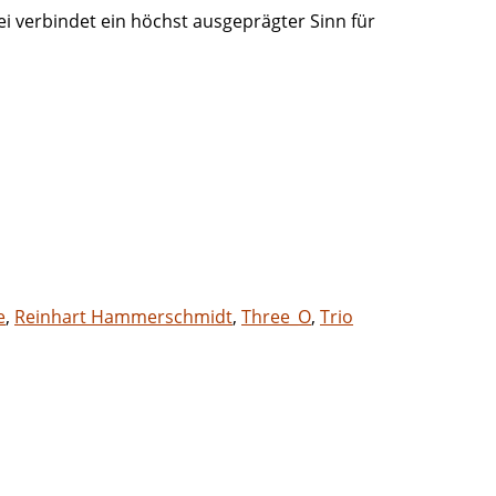
ei verbindet ein höchst ausgeprägter Sinn für
e
,
Reinhart Hammerschmidt
,
Three_O
,
Trio