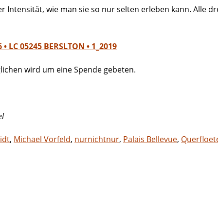
ntensität, wie man sie so nur selten erleben kann. Alle dr
• LC 05245 BERSLTON • 1_2019
öglichen wird um eine Spende gebeten.
el
idt
,
Michael Vorfeld
,
nurnichtnur
,
Palais Bellevue
,
Querfloet