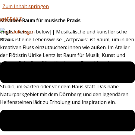
Zum Inhalt springen
artPRAXIS
Kreativer Raum für musische Praxis
english version below|| Musikalische und künstlerische
Menü
Praxis ist eine Lebensweise. „Artpraxis“ ist Raum, um in den
kreativen Fluss einzutauchen: innen wie außen. Im Atelier
der Flötistin Ulrike Lentz ist Raum für Musik, Kunst und
offenes Sein. Querflöte, Klavier und Deep Listening,
Proben, Komponieren, Malen, Zuhören… Konzerte,
Workshops und Unterricht finden in intimer Atmosphäre im
Studio, im Garten oder vor dem Haus statt. Das nahe
Naturparkgebiet mit dem Dörnberg und den legendären
Helfensteinen lädt zu Erholung und Inspiration ein.