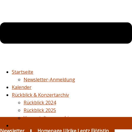
Startseite
Newsletter-Anmeldung
Kalender
Rückblick & Konzertarchiv
Rückblick 2024
Rückblick 2025
Veranstaltungsarchiv
Querflötenunterricht
Newsletter
Homepage Ulrike Lentz Flötistin