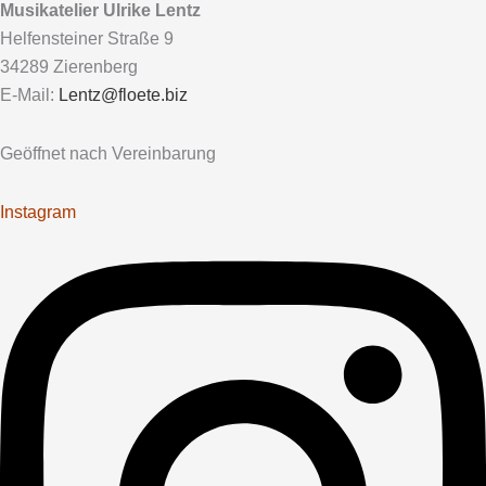
Musikatelier Ulrike Lentz
Helfensteiner Straße 9
34289 Zierenberg
E-Mail:
Lentz@floete.biz
Geöffnet nach Vereinbarung
Instagram