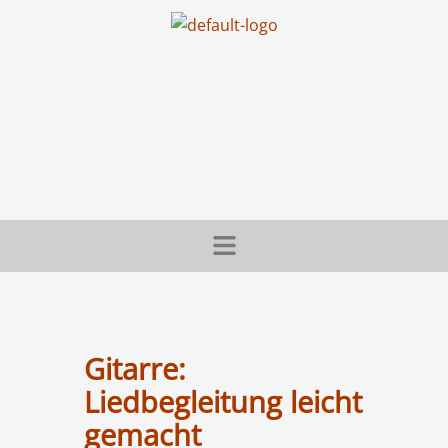
Zum
Inhalt
springen
Menü
Gitarre:
Liedbegleitung leicht
gemacht