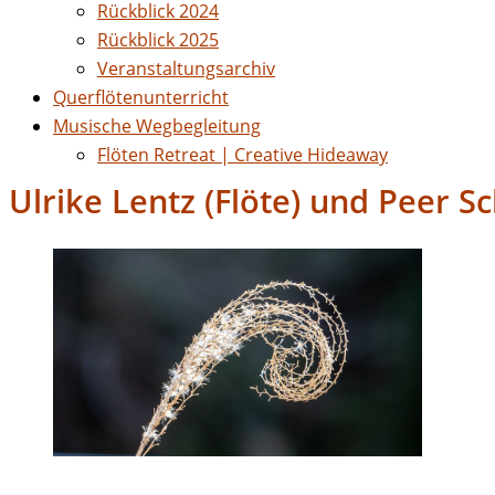
Rückblick 2024
Rückblick 2025
Veranstaltungsarchiv
Querflötenunterricht
Musische Wegbegleitung
Flöten Retreat | Creative Hideaway
Ulrike Lentz (Flöte) und Peer Sc