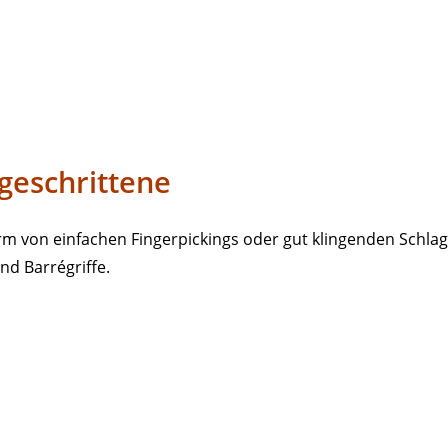
tgeschrittene
rm von einfachen Fingerpickings oder gut klingenden Schla
nd Barrégriffe.